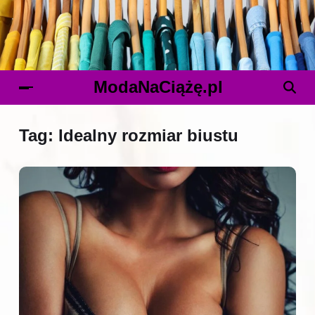
ModaNaCiążę.pl
Tag:
Idealny rozmiar biustu