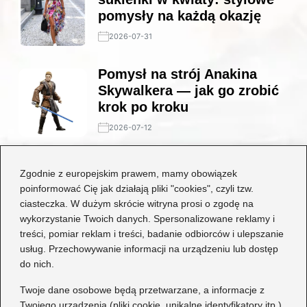
pomysły na każdą okazję
2026-07-31
Pomysł na strój Anakina
Skywalkera — jak go zrobić
krok po kroku
2026-07-12
Stylowe połączenia: jakie
Zgodnie z europejskim prawem, mamy obowiązek
buty będą idealne do czarnej
poinformować Cię jak działają pliki "cookies", czyli tzw.
koronkowej sukienki?
ciasteczka. W dużym skrócie witryna prosi o zgodę na
wykorzystanie Twoich danych. Spersonalizowane reklamy i
2026-06-29
treści, pomiar reklam i treści, badanie odbiorców i ulepszanie
usług. Przechowywanie informacji na urządzeniu lub dostęp
Kategorie
do nich.
Dziecko
(17)
Twoje dane osobowe będą przetwarzane, a informacje z
Twojego urządzenia (pliki cookie, unikalne identyfikatory itp.)
Moda
(72)