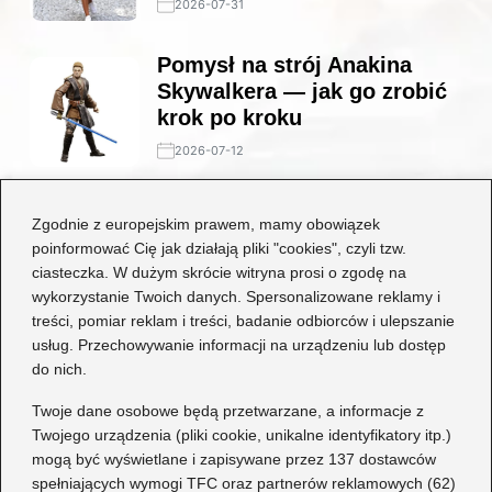
2026-07-31
Pomysł na strój Anakina
Skywalkera — jak go zrobić
krok po kroku
2026-07-12
Stylowe połączenia: jakie
Zgodnie z europejskim prawem, mamy obowiązek
buty będą idealne do czarnej
poinformować Cię jak działają pliki "cookies", czyli tzw.
koronkowej sukienki?
ciasteczka. W dużym skrócie witryna prosi o zgodę na
wykorzystanie Twoich danych. Spersonalizowane reklamy i
2026-06-29
treści, pomiar reklam i treści, badanie odbiorców i ulepszanie
usług. Przechowywanie informacji na urządzeniu lub dostęp
Kategorie
do nich.
Dziecko
(17)
Twoje dane osobowe będą przetwarzane, a informacje z
Twojego urządzenia (pliki cookie, unikalne identyfikatory itp.)
Moda
(70)
mogą być wyświetlane i zapisywane przez 137 dostawców
Obuwie
(78)
spełniających wymogi TFC oraz partnerów reklamowych (62)