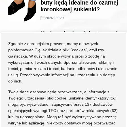
buty będą idealne do czarnej
koronkowej sukienki?
2026-06-29
Krok po kroku: Jak stworzyć
niesamowity strój
Zgodnie z europejskim prawem, mamy obowiązek
wiedźmina dla każdego fana
poinformować Cię jak działają pliki "cookies", czyli tzw.
fantasy
ciasteczka. W dużym skrócie witryna prosi o zgodę na
wykorzystanie Twoich danych. Spersonalizowane reklamy i
2026-06-29
treści, pomiar reklam i treści, badanie odbiorców i ulepszanie
usług. Przechowywanie informacji na urządzeniu lub dostęp
Kategorie
do nich.
Dziecko
(17)
Twoje dane osobowe będą przetwarzane, a informacje z
Twojego urządzenia (pliki cookie, unikalne identyfikatory itp.)
Moda
(65)
mogą być wyświetlane i zapisywane przez 137 dostawców
Obuwie
(75)
spełniających wymogi TFC oraz partnerów reklamowych (62)
Odzież
(7)
lub im udostępniane. Mogą też być wykorzystywane przez tę
Porady
(74)
witrynę lub aplikację. Niektórzy dostawcy mogę przetwarzać