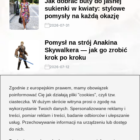
Jak dobrać buty do jasnej
sukienki w kwiaty: stylowe
pomysły na każdą okazję
2026-07-31
Pomysł na strój Anakina
Skywalkera — jak go zrobić
krok po kroku
2026-07-12
Stylowe połączenia: jakie
Zgodnie z europejskim prawem, mamy obowiązek
buty będą idealne do czarnej
poinformować Cię jak działają pliki "cookies", czyli tzw.
koronkowej sukienki?
ciasteczka. W dużym skrócie witryna prosi o zgodę na
wykorzystanie Twoich danych. Spersonalizowane reklamy i
2026-06-29
treści, pomiar reklam i treści, badanie odbiorców i ulepszanie
usług. Przechowywanie informacji na urządzeniu lub dostęp
Kategorie
do nich.
Dziecko
(17)