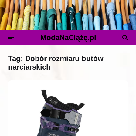
ModaNaCiążę.pl
Tag:
Dobór rozmiaru butów
narciarskich