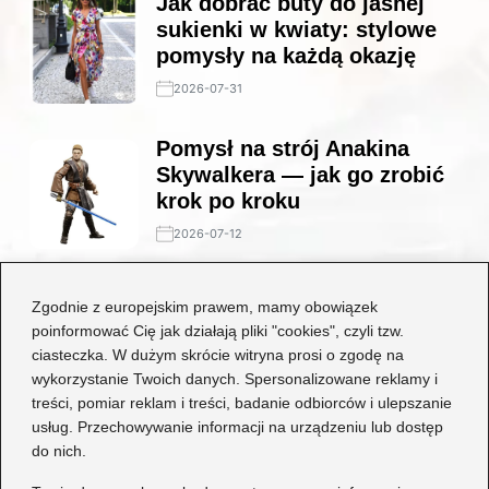
Jak dobrać buty do jasnej
sukienki w kwiaty: stylowe
pomysły na każdą okazję
2026-07-31
Pomysł na strój Anakina
Skywalkera — jak go zrobić
krok po kroku
2026-07-12
Stylowe połączenia: jakie
Zgodnie z europejskim prawem, mamy obowiązek
buty będą idealne do czarnej
poinformować Cię jak działają pliki "cookies", czyli tzw.
koronkowej sukienki?
ciasteczka. W dużym skrócie witryna prosi o zgodę na
wykorzystanie Twoich danych. Spersonalizowane reklamy i
2026-06-29
treści, pomiar reklam i treści, badanie odbiorców i ulepszanie
usług. Przechowywanie informacji na urządzeniu lub dostęp
Kategorie
do nich.
Dziecko
(17)