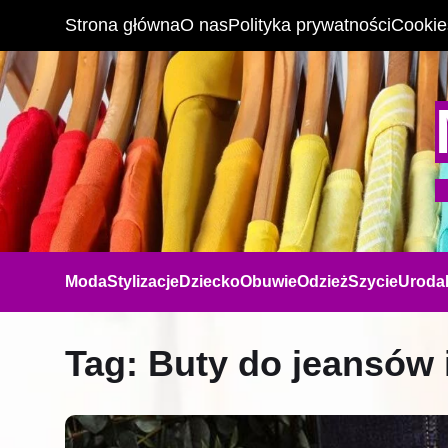
Strona główna
O nas
Polityka prywatności
Cookie
Moda
Stylizacje
Dziecko
Obuwie
Odzież
Szycie
Uroda
Tag:
Buty do jeansów i