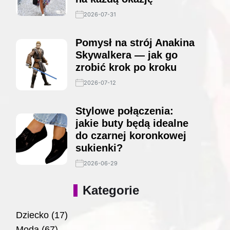
2026-07-31
Pomysł na strój Anakina
Skywalkera — jak go
zrobić krok po kroku
2026-07-12
Stylowe połączenia:
jakie buty będą idealne
do czarnej koronkowej
sukienki?
2026-06-29
Kategorie
Dziecko
(17)
Moda
(67)