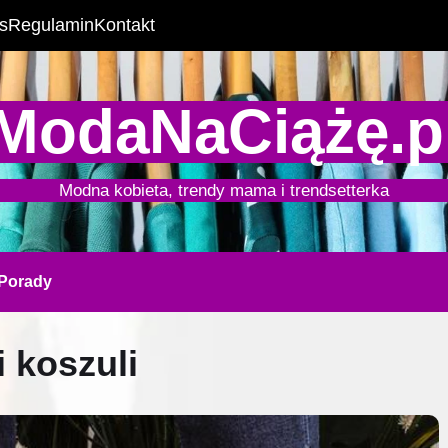
s
Regulamin
Kontakt
ModaNaCiążę.p
Modna kobieta, trendy mama i trendsetterka
Porady
 koszuli