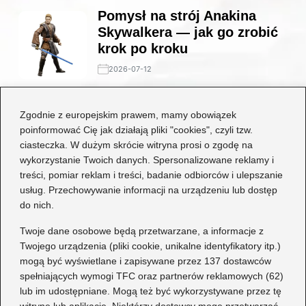
Pomysł na strój Anakina
Skywalkera — jak go zrobić
krok po kroku
2026-07-12
Stylowe połączenia: jakie
Zgodnie z europejskim prawem, mamy obowiązek
buty będą idealne do czarnej
poinformować Cię jak działają pliki "cookies", czyli tzw.
koronkowej sukienki?
ciasteczka. W dużym skrócie witryna prosi o zgodę na
wykorzystanie Twoich danych. Spersonalizowane reklamy i
2026-06-29
treści, pomiar reklam i treści, badanie odbiorców i ulepszanie
usług. Przechowywanie informacji na urządzeniu lub dostęp
Kategorie
do nich.
Dziecko
(17)
Twoje dane osobowe będą przetwarzane, a informacje z
Twojego urządzenia (pliki cookie, unikalne identyfikatory itp.)
Moda
(67)
mogą być wyświetlane i zapisywane przez 137 dostawców
Obuwie
(76)
spełniających wymogi TFC oraz partnerów reklamowych (62)
Odzież
(7)
lub im udostępniane. Mogą też być wykorzystywane przez tę
Porady
(75)
witrynę lub aplikację. Niektórzy dostawcy mogę przetwarzać